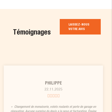
LAISSEZ-NOUS
VOTRE AVIS
Témoignages
PHILIPPE
22.11.2025
Changement de menuiserie, volets roulants et porte de garage en
rénovation. Aucune surprise du devis a la pose et facturation. Équipe