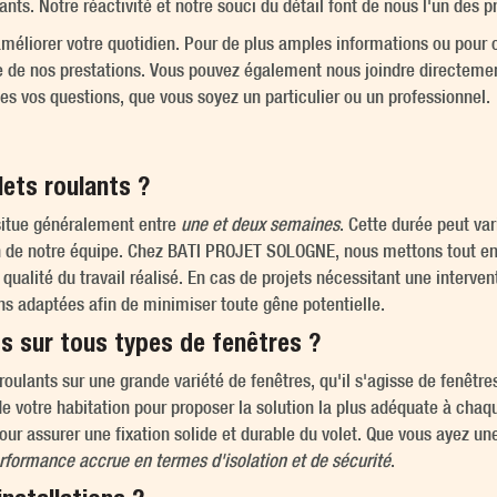
ants. Notre réactivité et notre souci du détail font de nous l'un des p
améliorer votre quotidien. Pour de plus amples informations ou pour 
 de nos prestations. Vous pouvez également nous joindre directemen
tes vos questions, que vous soyez un particulier ou un professionnel.
lets roulants ?
 situe généralement entre
une et deux semaines
. Cette durée peut var
tion de notre équipe. Chez BATI PROJET SOLOGNE, nous mettons tout e
 qualité du travail réalisé. En cas de projets nécessitant une interve
ns adaptées afin de minimiser toute gêne potentielle.
ts sur tous types de fenêtres ?
ts roulants sur une grande variété de fenêtres, qu'il s'agisse de fenêtr
e votre habitation pour proposer la solution la plus adéquate à chaqu
ur assurer une fixation solide et durable du volet. Que vous ayez u
rformance accrue en termes d'isolation et de sécurité
.