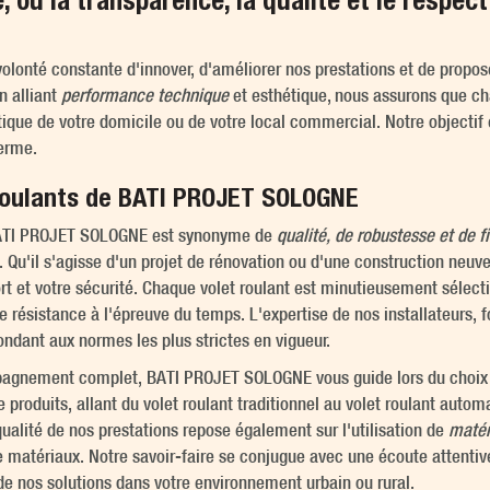
, où la transparence, la qualité et le respec
lonté constante d'innover, d'améliorer nos prestations et de propose
n alliant
performance technique
et esthétique, nous assurons que cha
gétique de votre domicile ou de votre local commercial. Notre objecti
terme.
 roulants de BATI PROJET SOLOGNE
r BATI PROJET SOLOGNE est synonyme de
qualité, de robustesse et de fi
 Qu'il s'agisse d'un projet de rénovation ou d'une construction neuve
t et votre sécurité. Chaque volet roulant est minutieusement sélect
e résistance à l'épreuve du temps. L'expertise de nos installateurs,
ndant aux normes les plus strictes en vigueur.
agnement complet, BATI PROJET SOLOGNE vous guide lors du choix 
roduits, allant du volet roulant traditionnel au volet roulant automa
alité de nos prestations repose également sur l'utilisation de
matér
 matériaux. Notre savoir-faire se conjugue avec une écoute attenti
 de nos solutions dans votre environnement urbain ou rural.