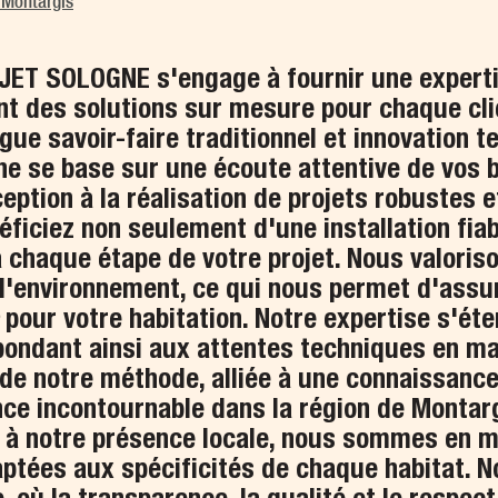
 Montargis
JET SOLOGNE s'engage à fournir une expert
ant des solutions sur mesure pour chaque cli
ue savoir-faire traditionnel et innovation t
he se base sur une écoute attentive de vos b
eption à la réalisation de projets robustes 
iciez non seulement d'une installation fia
haque étape de votre projet. Nous valoris
l'environnement, ce qui nous permet d'assu
pour votre habitation. Notre expertise s'éte
pondant ainsi aux attentes techniques en ma
r de notre méthode, alliée à une connaissan
nce incontournable dans la région de Montarg
à notre présence locale, nous sommes en m
ptées aux spécificités de chaque habitat. No