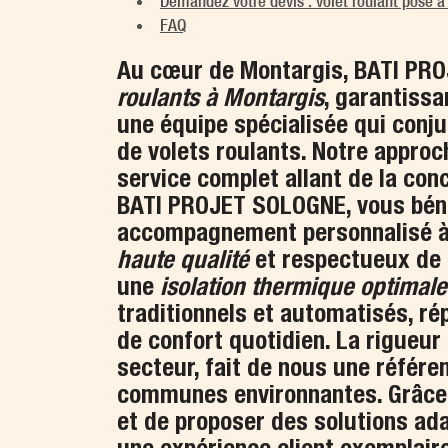
Demandez votre devis : volet roulant pose à
FAQ
Au cœur de Montargis, BATI PRO
roulants à Montargis
, garantiss
une équipe spécialisée qui conjug
de volets roulants. Notre approc
service complet allant de la conc
BATI PROJET SOLOGNE, vous bénéf
accompagnement personnalisé à c
haute qualité
et respectueux de 
une
isolation thermique optimale
traditionnels et automatisés, ré
de confort quotidien. La rigueu
secteur, fait de nous une référe
communes environnantes. Grâce 
et de proposer des solutions ada