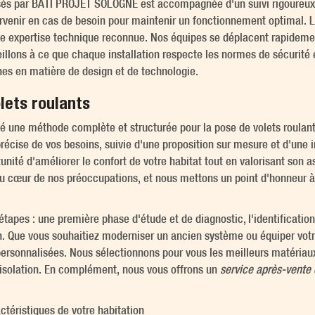
atisés par BATI PROJET SOLOGNE est accompagnée d'un suivi rigoureux
ervenir en cas de besoin pour maintenir un fonctionnement optimal. L
expertise technique reconnue. Nos équipes se déplacent rapidement 
eillons à ce que chaque installation respecte les normes de sécurité et
s en matière de design et de technologie.
lets roulants
ne méthode complète et structurée pour la pose de volets roulants, 
écise de vos besoins, suivie d'une proposition sur mesure et d'une in
té d'améliorer le confort de votre habitat tout en valorisant son a
au cœur de nos préoccupations, et nous mettons un point d'honneur à 
étapes : une première phase d'étude et de diagnostic, l'identification 
ion. Que vous souhaitiez moderniser un ancien système ou équiper votr
sonnalisées. Nous sélectionnons pour vous les meilleurs matériaux 
 isolation. En complément, nous vous offrons un
service après-vente 
ctéristiques de votre habitation