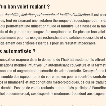
'un bon volet roulant ?
ier
durabilité, isolation performante et facilité d'utilisation
. Il est es
êmes, tout en assurant une isolation thermique et acoustique optima
permettent une utilisation fluide et intuitive. La finesse de la fabr
s et de garantir une longévité exceptionnelle. De plus, un bon volet
 notamment pour les usagers recherchant une solution accessible et s
également des critères essentiels pour un résultat impeccable.
ts automatisés ?
nnovation majeure dans le domaine de l'habitat moderne. Ils offrent
ications mobiles intuitives. En automatisant l'ouverture et la ferme
ts manuels et augmentant la sécurité de votre domicile. Ces systèmes 
ensemble des équipements de votre maison pour un contrôle centralis
de la luminosité et aux conditions météorologiques, ce qui se tradui
urable, l'usage de volets roulants automatisés participe à l'améliora
ntiel ou commercial, ces dispositifs modernes répondent aux exigence