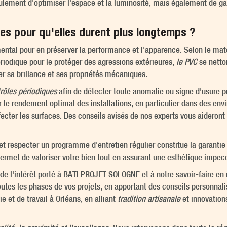
eulement d'optimiser l'espace et la luminosité, mais également de g
s pour qu'elles durent plus longtemps ?
ental pour en préserver la performance et l'apparence. Selon le matér
odique pour le protéger des agressions extérieures,
le PVC
se netto
er sa brillance et ses propriétés mécaniques.
rôles périodiques
afin de détecter toute anomalie ou signe d'usure 
r le rendement optimal des installations, en particulier dans des en
fecter les surfaces. Des conseils avisés de nos experts vous aideront 
et respecter un programme d'entretien régulier constitue la garanti
ermet de valoriser votre bien tout en assurant une esthétique impec
e l'intérêt porté à BATI PROJET SOLOGNE et à notre savoir-faire en
utes les phases de vos projets, en apportant des conseils personnali
e et de travail à Orléans, en alliant
tradition artisanale
et innovation