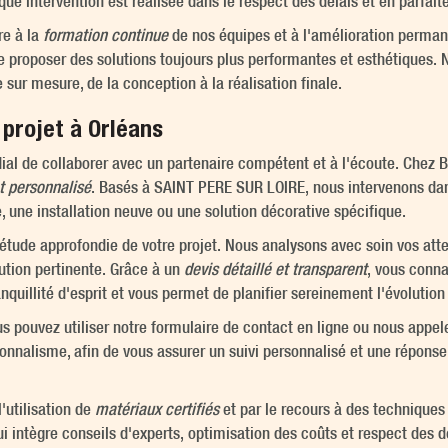
que intervention est réalisée dans le respect des délais et en parfa
re à la
formation continue
de nos équipes et à l'amélioration perman
 proposer des solutions toujours plus performantes et esthétiques. N
 sur mesure, de la conception à la réalisation finale.
projet à Orléans
rdial de collaborer avec un partenaire compétent et à l'écoute. Ch
et personnalisé
. Basés à SAINT PERE SUR LOIRE, nous intervenons dans
, une installation neuve ou une solution décorative spécifique.
tude approfondie de votre projet. Nous analysons avec soin vos attent
ution pertinente. Grâce à un
devis détaillé et transparent
, vous conna
nquillité d'esprit et vous permet de planifier sereinement l'évolutio
s pouvez utiliser notre formulaire de contact en ligne ou nous appel
ionnalisme, afin de vous assurer un suivi personnalisé et une répons
'utilisation de
matériaux certifiés
et par le recours à des techniques
intègre conseils d'experts, optimisation des coûts et respect des 