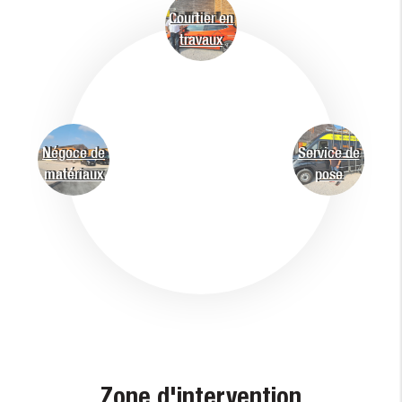
Courtier en
travaux
Négoce de
Service de
matériaux
pose
Zone d'intervention