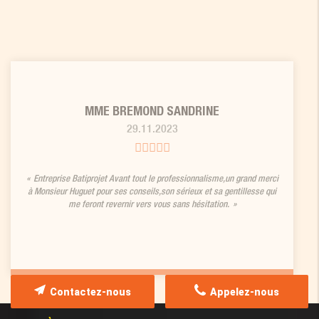
MME BREMOND SANDRINE
29.11.2023
Entreprise Batiprojet Avant tout le professionnalisme,un grand merci
à Monsieur Huguet pour ses conseils,son sérieux et sa gentillesse qui
me feront revernir vers vous sans hésitation.
Contactez-nous
Appelez-nous