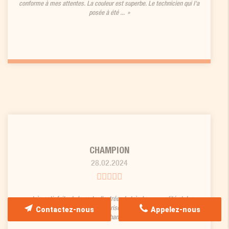
conforme à mes attentes. La couleur est superbe. Le technicien qui l'a
posée à été ...
CHAMPION
28.02.2024
très satisfaite de la porte d'entrée, de très bonne qualité et des
volets roulants solaires que l'entreprise bâtiProjet m'a installé, service
Contactez-nous
Appelez-nous
Impeccable devie rapide, chantier très propre. Je ...