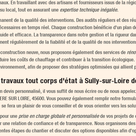
aux. En travaillant avec des artisans et fournisseurs issus de la régi
u local, tout en assurant une
expertise technique inégalée
.
anent de la qualité des interventions. Des audits réguliers et des ré
écessaires en temps réel. Chaque construction bénéficie d'un plan de
fluide et efficace. La transparence dans notre gestion et la rigueur d
ent régulièrement de la fiabilité et de la qualité de nos intervention
e construction neuve, nous proposons également des services de
réno
uire les coûts de chauffage et contribuer à la transition écologique.
vironnement, afin de proposer des stratégies optimisées qui allient 
travaux tout corps d'état à Sully-sur-Loire d
evis personnalisé, il vous suffit de nous écrire ou de nous appeler
 PERE SUR LOIRE, 45600. Vous pouvez également remplir notre formula
 se fera un plaisir de vous conseiller et de vous orienter vers les sol
 pour une
prise en charge globale et personnalisée
de vos projets de 
r une relation de confiance et de transparence. Nous organisons des
érentes étapes du chantier et discuter des options disponibles afin d'op