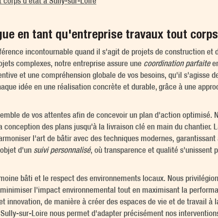
 corps d'état à Sully-sur-Loire
e en tant qu'entreprise travaux tout corps 
nce incontournable quand il s'agit de projets de construction et de
ojets complexes, notre entreprise assure une
coordination parfaite
en
ntive et une compréhension globale de vos besoins, qu'il s'agisse de
aque idée en une réalisation concrète et durable, grâce à une appr
emble de vos attentes afin de concevoir un plan d'action optimisé. N
conception des plans jusqu'à la livraison clé en main du chantier. L
armoniser l'art de bâtir avec des techniques modernes, garantissant a
'objet d'un
suivi personnalisé
, où transparence et qualité s'unissent 
imoine bâti et le respect des environnements locaux. Nous privilégio
ur minimiser l'impact environnemental tout en maximisant la performa
et innovation, de manière à créer des espaces de vie et de travail à l
 Sully-sur-Loire nous permet d'adapter précisément nos interventions 