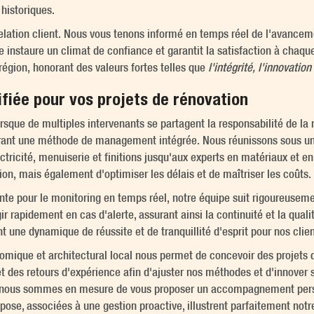
 historiques.
elation client. Nous vous tenons informé en temps réel de l'avance
e instaure un climat de confiance et garantit la satisfaction à chaq
égion, honorant des valeurs fortes telles que
l'intégrité, l'innovatio
ifiée pour vos projets de rénovation
orsque de multiples intervenants se partagent la responsabilité de l
aurant une méthode de management intégrée. Nous réunissons sous u
ctricité, menuiserie et finitions jusqu'aux experts en matériaux et e
on, mais également d'optimiser les délais et de maîtriser les coûts.
inte pour le monitoring en temps réel, notre équipe suit rigoureuse
r rapidement en cas d'alerte, assurant ainsi la continuité et la quali
t une dynamique de réussite et de tranquillité d'esprit pour nos clien
nomique et architectural local nous permet de concevoir des projets q
t des retours d'expérience afin d'ajuster nos méthodes et d'innover
n, nous sommes en mesure de vous proposer un accompagnement perso
a pose, associées à une gestion proactive, illustrent parfaitement no