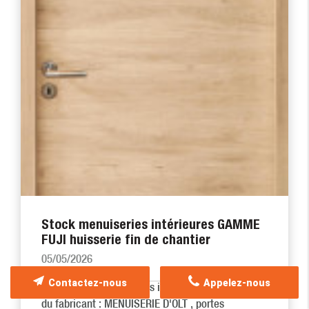
Stock menuiseries intérieures GAMME
FUJI huisserie fin de chantier
05/05/2026
Contactez-nous
Appelez-nous
Nous stockons les portes interieures de la gamme
du fabricant : MENUISERIE D'OLT , portes